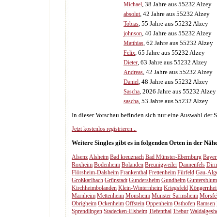
, 38 Jahre aus 55232 Alzey
Michael
, 42 Jahre aus 55232 Alzey
absolut
, 55 Jahre aus 55232 Alzey
Tobias
, 40 Jahre aus 55232 Alzey
johnson
, 62 Jahre aus 55232 Alzey
Matthias
, 65 Jahre aus 55232 Alzey
Felix
, 63 Jahre aus 55232 Alzey
Dieter
, 42 Jahre aus 55232 Alzey
Andreas
, 48 Jahre aus 55232 Alzey
Daniel
, 2026 Jahre aus 55232 Alzey
Sascha
, 53 Jahre aus 55232 Alzey
sascha
In dieser Vorschau befinden sich nur eine Auswahl der S
Jetzt kostenlos registrieren...
Weitere Singles gibt es in folgenden Orten in der Näh
Alsenz
Alsheim
Bad kreuznach
Bad Münster-Ebernburg
Bayer
Roxheim
Bodenheim
Bolanden
Breunigweiler
Dannenfels
Dirm
Flörsheim-Dalsheim
Frankenthal
Frettenheim
Fürfeld
Gau-Alg
Großkarlbach
Grünstadt
Gundersheim
Gundheim
Guntersblum
Kirchheimbolanden
Klein-Winternheim
Kriegsfeld
Köngernhe
Marnheim
Mettenheim
Monsheim
Münster Sarmsheim
Mörsfe
Obrigheim
Ockenheim
Offstein
Oppenheim
Osthofen
Ramsen
Sprendlingen
Stadecken-Elsheim
Tiefenthal
Trebur
Waldalgesh