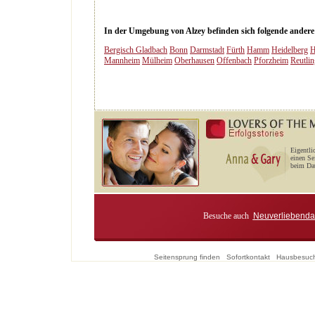
In der Umgebung von Alzey befinden sich folgende andere S
Bergisch Gladbach
Bonn
Darmstadt
Fürth
Hamm
Heidelberg
H
Mannheim
Mülheim
Oberhausen
Offenbach
Pforzheim
Reutli
Eigentli
einen Se
beim Dat
Besuche auch
Neuverliebenda
Seitensprung finden
Sofortkontakt
Hausbesuc