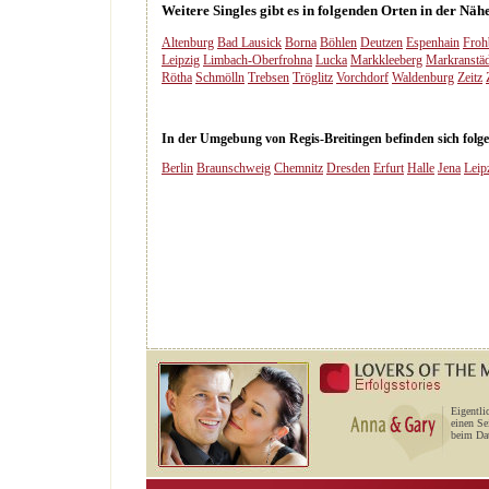
Weitere Singles gibt es in folgenden Orten in der Näh
Altenburg
Bad Lausick
Borna
Böhlen
Deutzen
Espenhain
Froh
Leipzig
Limbach-Oberfrohna
Lucka
Markkleeberg
Markranstäd
Rötha
Schmölln
Trebsen
Tröglitz
Vorchdorf
Waldenburg
Zeitz
In der Umgebung von Regis-Breitingen befinden sich folgen
Berlin
Braunschweig
Chemnitz
Dresden
Erfurt
Halle
Jena
Leip
Eigentli
einen Se
beim Dat