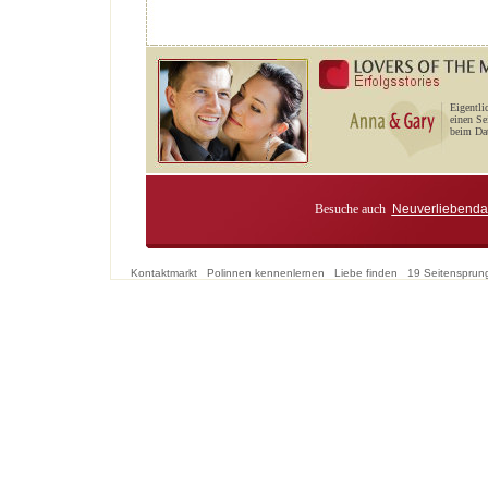
Eigentli
einen Se
beim Dat
Besuche auch
Neuverliebenda
Kontaktmarkt
Polinnen kennenlernen
Liebe finden
19 Seitensprun