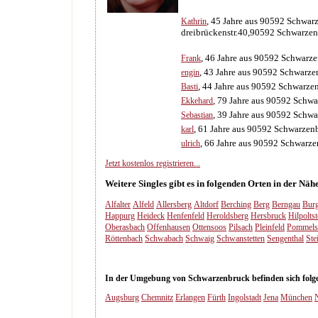
, 45 Jahre aus 90592 Schwar
Kathrin
dreibrückenstr.40,90592 Schwarzen
, 46 Jahre aus 90592 Schwarz
Frank
, 43 Jahre aus 90592 Schwarz
engin
, 44 Jahre aus 90592 Schwarze
Basti
, 79 Jahre aus 90592 Schw
Ekkehard
, 39 Jahre aus 90592 Schw
Sebastian
, 61 Jahre aus 90592 Schwarzen
karl
, 66 Jahre aus 90592 Schwarz
ulrich
Jetzt kostenlos registrieren...
Weitere Singles gibt es in folgenden Orten in der N
Alfalter
Alfeld
Allersberg
Altdorf
Berching
Berg
Berngau
Bur
Happurg
Heideck
Henfenfeld
Heroldsberg
Hersbruck
Hilpoltst
Oberasbach
Offenhausen
Ottensoos
Pilsach
Pleinfeld
Pommels
Röttenbach
Schwabach
Schwaig
Schwanstetten
Sengenthal
Ste
In der Umgebung von Schwarzenbruck befinden sich folgen
Augsburg
Chemnitz
Erlangen
Fürth
Ingolstadt
Jena
München