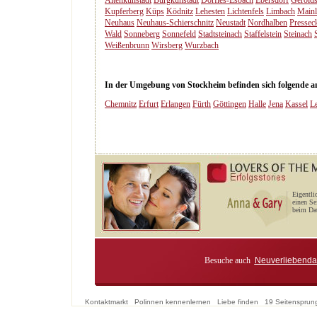
Altenkunstadt
Burgkunstadt
Dörfles-Esbach
Ebersdorf
Gerold
Kupferberg
Küps
Ködnitz
Lehesten
Lichtenfels
Limbach
Mainl
Neuhaus
Neuhaus-Schierschnitz
Neustadt
Nordhalben
Pressec
Wald
Sonneberg
Sonnefeld
Stadtsteinach
Staffelstein
Steinach
Weißenbrunn
Wirsberg
Wurzbach
In der Umgebung von Stockheim befinden sich folgende and
Chemnitz
Erfurt
Erlangen
Fürth
Göttingen
Halle
Jena
Kassel
Le
Eigentli
einen Se
beim Dat
Besuche auch
Neuverliebenda
Kontaktmarkt
Polinnen kennenlernen
Liebe finden
19 Seitensprun