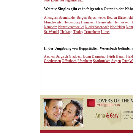
Jetzt kostenlos registrieren...
Weitere Singles gibt es in folgenden Orten in der N
Altenglan
Baumholder
Bergen
Berschweiler
Beuren
Birkenfeld
Münchweiler
Heidenburg
Heimbach
Hennweiler
Hermeskeil
H
Namborn
Nanzdietschweiler
Niederhosenbach
Nohfelden
Nonn
St. Wendel
Thalfang
Tholey
Trittenheim
Ulmet
In der Umgebung von Hoppstädten-Weiersbach befinden sic
Aachen
Bergisch Gladbach
Bonn
Darmstadt
Fürth
Hamm
Heid
Oberhausen
Offenbach
Pforzheim
Saarbrücken
Siegen
Trier
Wi
Eigentli
einen Se
beim Dat