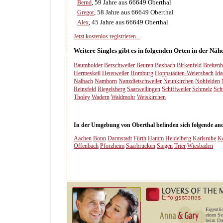
, 59 Jahre aus 66649 Oberthal
Bernd
, 58 Jahre aus 66649 Oberthal
Gregor
, 45 Jahre aus 66649 Oberthal
Alex
Jetzt kostenlos registrieren...
Weitere Singles gibt es in folgenden Orten in der Näh
Baumholder
Berschweiler
Beuren
Bexbach
Birkenfeld
Breiten
Hermeskeil
Heusweiler
Homburg
Hoppstädten-Weiersbach
Ida
Nalbach
Namborn
Nanzdietschweiler
Neunkirchen
Nohfelden
Reinsfeld
Riegelsberg
Saarwellingen
Schiffweiler
Schmelz
Sch
Tholey
Wadern
Waldmohr
Weiskirchen
In der Umgebung von Oberthal befinden sich folgende ande
Aachen
Bonn
Darmstadt
Fürth
Hamm
Heidelberg
Karlsruhe
K
Offenbach
Pforzheim
Saarbrücken
Siegen
Trier
Wiesbaden
Eigentli
einen Se
beim Dat