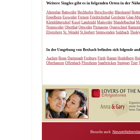
Weitere Singles gibt es in folgenden Orten in der Nä
Altenglan
Battweiler
Bechhofen
Berschweiler
Blieskastel
Botte
Eppelborn
Essweiler
Freisen
Friedrichsthal
Gersheim
Glan-Mü
Kleinblittersdorf
Kusel
Landstuhl
Maáweiler
Mandelbachtal
Ma
Nonnweiler
Oberthal
Ottweiler
Pirmasens
Quierschied
Ramste
Elversberg
St. Wendel
St.Ingbert
Steinwenden
Sulzbach
Thole
In der Umgebung von Bexbach befinden sich folgende ander
Aachen
Bonn
Darmstadt
Freiburg
Fürth
Hamm
Heidelberg
Hei
Oberhausen
Offenbach
Pforzheim
Saarbrücken
Stuttgart
Trier
Eigentli
einen Se
beim Dat
Besuche auch
Neuverliebenda