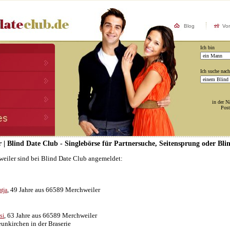
Blog
Vo
Ich bin
Ich suche nach
in der N
Post
 | Blind Date Club - Singlebörse für Partnersuche, Seitensprung oder Bli
weiler sind bei Blind Date Club angemeldet:
, 49 Jahre aus 66589 Merchweiler
tja
, 63 Jahre aus 66589 Merchweiler
si
eunkirchen in der Braserie