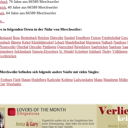
, 76 Jahre aus 66589 Merchweiler
rhard
, 40 Jahre aus 66589 Merchweiler
trick
, 64 Jahre aus 66589 Merchweiler
ark
n...
 es in folgenden Orten in der Nähe von Merchweiler:
lieskastel
Bous
Breitenbach
Brücken
Dittweiler
Ensdorf
Eppelborn
Freisen
Friedrichsthal
Gers
rnbach
Illingen
Kirkel
Kleinblittersdorf
Lebach
Mandelbachtal
Marpingen
Nalbach
Namborn
Nonnweiler
Oberthal
Ottweiler
Püttlingen
Quierschied
Riegelsberg
Saarbrücken
Saarlouis
Saa
hönenberg
Selchenbach
Spiesen-Elversberg
St. Wendel
St.Ingbert
Sulzbach
Tholey
Völklingen
Zweibrücken
rchweiler befinden sich folgende andere Städte mit vielen Singles:
Freiburg
Fürth
Hamm
Heidelberg
Karlsruhe
Koblenz
Ludwigshafen
Mainz
Mannheim
Mülhe
Trier
Wiesbaden
Eigentlich suchte ich in der Singlebörse hier
einen Seitensprung, dann habe ich mich doch
beim Date in Gary verliebt.