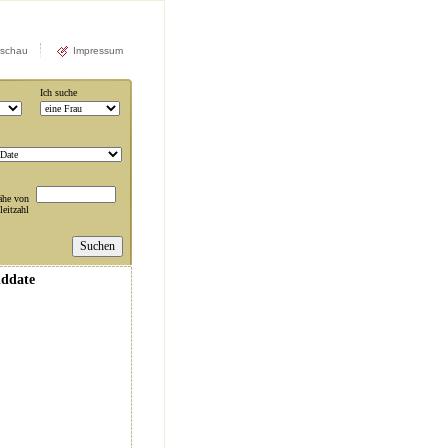
rschau
Impressum
Ich suche
ähe von
leitzahl
nddate