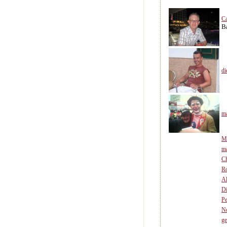
Ca
B
di
m
Mi
m
Ch
R
Al
Di
Pe
N
ge