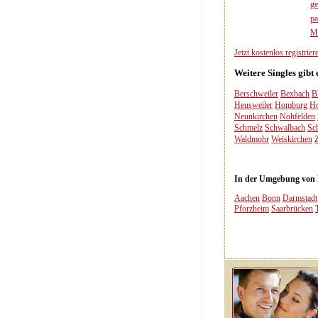
ge
pa
M
Jetzt kostenlos registriere
Weitere Singles gibt
Berschweiler
Bexbach
B
Heusweiler
Homburg
Ho
Neunkirchen
Nohfelden
Schmelz
Schwalbach
Sc
Waldmohr
Weiskirchen
In der Umgebung von Me
Aachen
Bonn
Darmstadt
Pforzheim
Saarbrücken