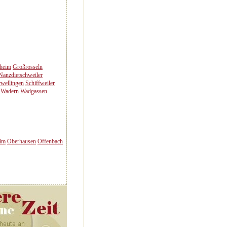
heim
Großrosseln
Nanzdietschweiler
rwellingen
Schiffweiler
Wadern
Wadgassen
im
Oberhausen
Offenbach